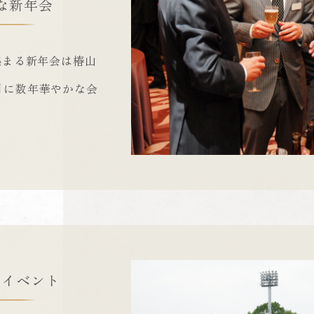
な新年会
集まる新年会は椿山
月に数年華やかな会
なイベント