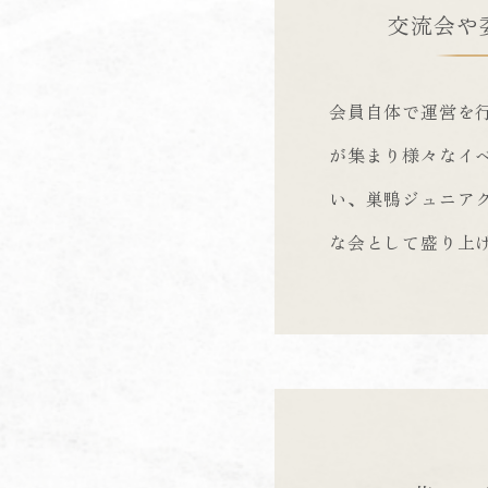
交流会や
会員自体で運営を
が集まり様々なイ
い、巣鴨ジュニア
な会として盛り上