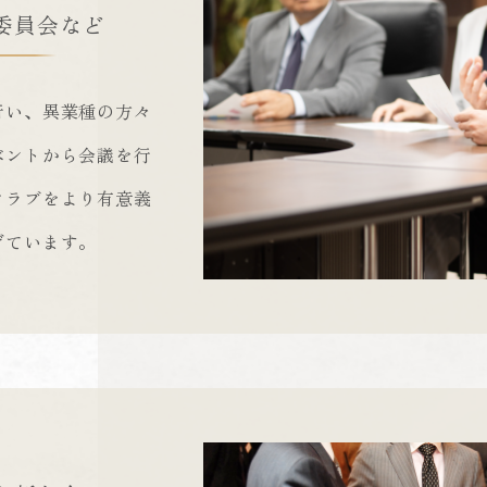
委員会など
行い、異業種の方々
ベントから会議を行
クラブをより有意義
げています。