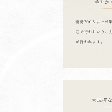
華やか
総勢700人以上が
荘で行われたり、
が行われます。
大規模