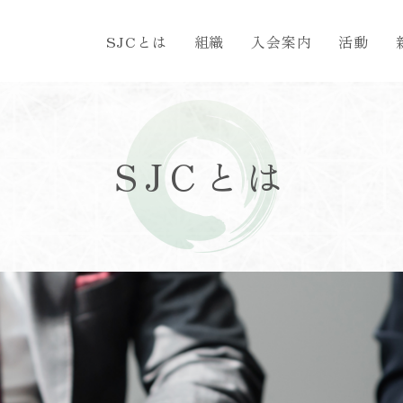
SJCとは
組織
入会案内
活動
SJCとは