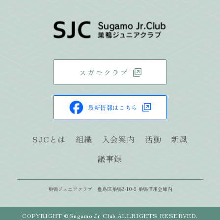
スガモクラブ
最新情報はこちら
SJCとは
組織
入会案内
活動
新風
議事録
巣鴨ジュニアクラブ 豊島区巣鴨2-10-2 巣鴨信用金庫内
COPYRIGHT ©️Sugamo Jr Club ALLRIGHTS RESERVED.