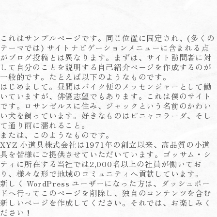
これはサンプルページです。同じ位置に固定され、(多くの
テーマでは) サイトナビゲーションメニューに含まれる点
がブログ投稿とは異なります。まずは、サイト訪問者に対
して自分のことを説明する自己紹介ページを作成するのが
一般的です。たとえば以下のようなものです。
はじめまして。昼間はバイク便のメッセンジャーとして働
いていますが、俳優志望でもあります。これは僕のサイト
です。ロサンゼルスに住み、ジャックという名前のかわい
い犬を飼っています。好きなものはピニャコラーダ、そし
て通り雨に濡れること。
または、このようなものです。
XYZ 小道具株式会社は1971年の創立以来、高品質の小道
具を皆様にご提供させていただいています。ゴッサム・シ
ティに所在する当社では2,000名以上の社員が働いてお
り、様々な形で地域のコミュニティへ貢献しています。
新しく WordPress ユーザーになった方は、
ダッシュボー
ド
へ行ってこのページを削除し、独自のコンテンツを含む
新しいページを作成してください。それでは、お楽しみく
ださい !